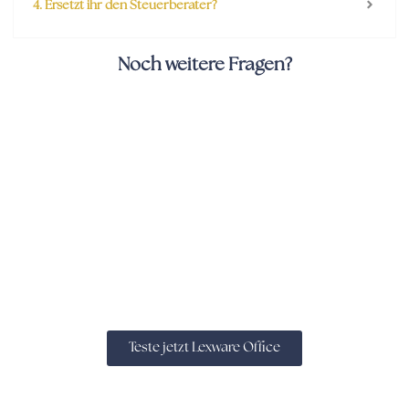
4. Ersetzt ihr den Steuerberater?
Noch weitere Fragen?
Wir sind ein großer Freund vom Buchhaltungstool
Lexware Office. Über diesen Banner bekommt ihr 50%
Rabatt auf das Programm. Dies ist ein Affiliate-Link, für
dich entsteht kein Nachteil, für uns gibt es eine kleine
Provision.
Teste jetzt Lexware Office